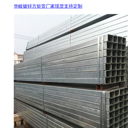
华岐镀锌方矩管厂家现货支持定制