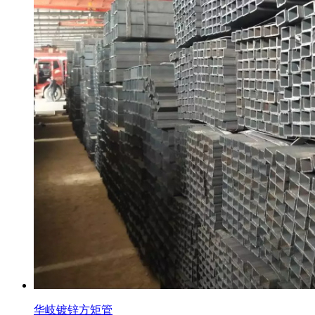
华岐镀锌方矩管