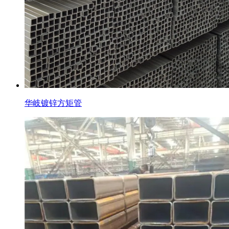
华岐镀锌方矩管