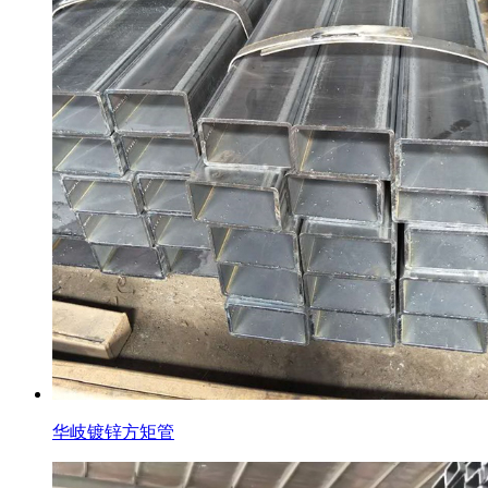
华岐镀锌方矩管