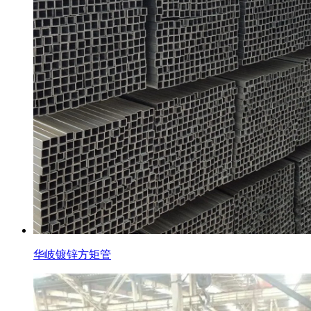
华岐镀锌方矩管