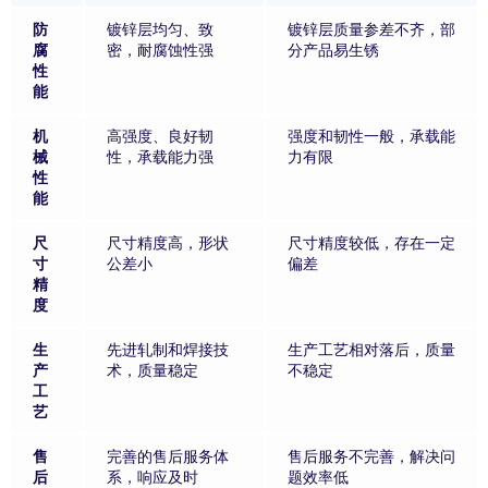
防
镀锌层均匀、致
镀锌层质量参差不齐，部
腐
密，耐腐蚀性强
分产品易生锈
性
能
机
高强度、良好韧
强度和韧性一般，承载能
械
性，承载能力强
力有限
性
能
尺
尺寸精度高，形状
尺寸精度较低，存在一定
寸
公差小
偏差
精
度
生
先进轧制和焊接技
生产工艺相对落后，质量
产
术，质量稳定
不稳定
工
艺
售
完善的售后服务体
售后服务不完善，解决问
后
系，响应及时
题效率低