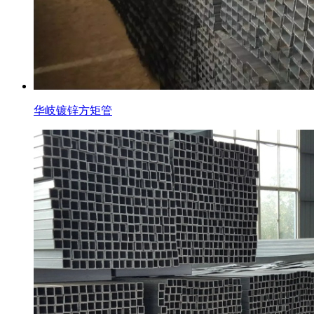
华岐镀锌方矩管