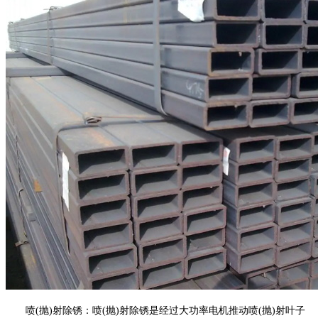
喷(抛)射除锈：喷(抛)射除锈是经过大功率电机推动喷(抛)射叶子