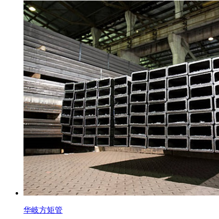
华岐方矩管