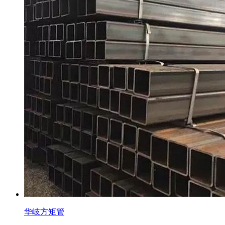
华岐方矩管