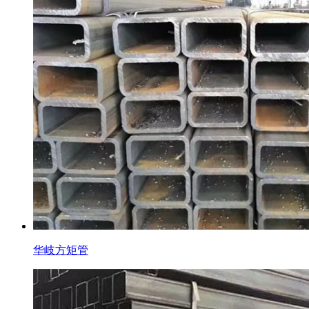
华岐方矩管