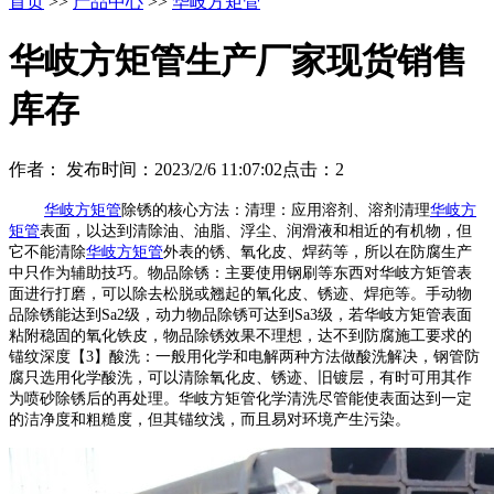
首页
>>
产品中心
>>
华岐方矩管
华岐方矩管生产厂家现货销售
库存
作者：
发布时间：2023/2/6 11:07:02
点击：
2
华岐方矩管
除锈的核心方法：清理：应用溶剂、溶剂清理
华岐方
矩管
表面，以达到清除油、油脂、浮尘、润滑液和相近的有机物，但
它不能清除
华岐方矩管
外表的锈、氧化皮、焊药等，所以在防腐生产
中只作为辅助技巧。物品除锈：主要使用钢刷等东西对华岐方矩管表
面进行打磨，可以除去松脱或翘起的氧化皮、锈迹、焊疤等。手动物
品除锈能达到Sa2级，动力物品除锈可达到Sa3级，若华岐方矩管表面
粘附稳固的氧化铁皮，物品除锈效果不理想，达不到防腐施工要求的
锚纹深度【3】酸洗：一般用化学和电解两种方法做酸洗解决，钢管防
腐只选用化学酸洗，可以清除氧化皮、锈迹、旧镀层，有时可用其作
为喷砂除锈后的再处理。华岐方矩管化学清洗尽管能使表面达到一定
的洁净度和粗糙度，但其锚纹浅，而且易对环境产生污染。