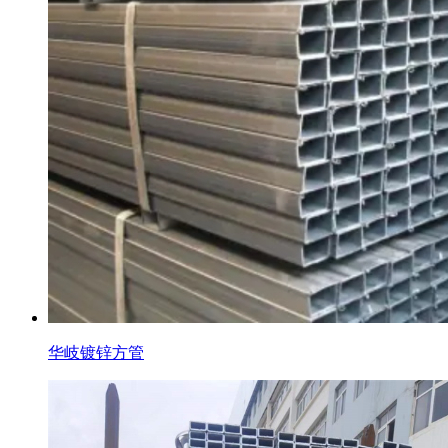
华岐镀锌方管