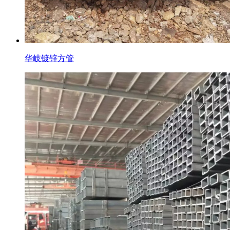
华岐镀锌方管