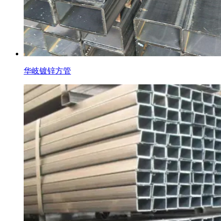
华岐镀锌方管