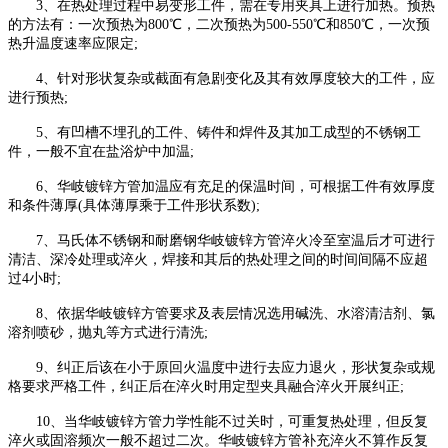
3、在热处理过程中易变形工件，需在专用夹具上进行加热。预热
的方法有：一次预热为800℃，二次预热为500-550℃和850℃，一次预
热升温度速率应限定;
4、针对形状复杂或截面有急剧变化及其有效厚度较大的工件，应
进行预热;
5、有凹槽不埋孔的工件、铸件和焊件及其加工成型的不锈钢工
件，一般不宜在盐浴炉中加温;
6、华岐镀锌方管加温应有充足的保温时间，可根据工件有效厚度
和条件薄厚(具体薄厚乘于工件形状系数);
7、马氏体不锈钢和耐磨钢华岐镀锌方管淬火冷至室温后才可进行
清洁、深冷处理或淬火，焊接和其后的热处理之间的时间间隔不应超
过4小时;
8、依据华岐镀锌方管要求及表层情况选用碱洗、水溶清洁剂、氯
溶剂喷砂，抛丸等方式进行清洗;
9、纠正后该在小于原回火温度中进行去应力退火，形状复杂或规
格要求严格工件，纠正后在淬火时用定型夹具融合淬火开展纠正;
10、当华岐镀锌方管力学性能不过关时，可重复热处理，但反复
淬火或固溶频次一般不超过二次。华岐镀锌方管补充淬火不算作反复