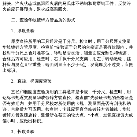
解决。淬火状态或低温回火后的马氏体不锈钢和耐磨钢工件，反复淬
火前应开展预热，退火或高温回火。
二、查验华岐镀锌方管品质的形式
1、厚度查验
厚度查验所用的工具通常是千分尺。检查时，用千分尺逐支测量
华岐镀锌方管厚度。检查前*先验证千分尺的合格证是否有效期内，并
校对千分尺是否对准零位，转动是否灵活，测量面应无刮伤和锈迹，
合格后方可应用。检查时，右手执千分尺支架，用左手转动激轮，丝
杆应与测点直径重叠，端面测量应不少于6点，发觉厚度不过关，应做
出标识。
2、直径、椭圆度查验
直径和椭圆度查验所用的工具通常是卡规、千分尺。检查时，用
达标卡规逐支测量华岐镀锌方管直径。检查前*先验证卡规的合格证是
否有效期内，并用千分尺校对所使用的卡规，测量面是否有刮伤和锈
迹，合格后方可应用。检查时，卡规应竖直华岐镀锌方管轴线，华岐
镀锌方管迟缓旋转，测量所在截面的较大点、*小点，发觉直径偏大或
偏小时，应做出标识。
3、长度查验