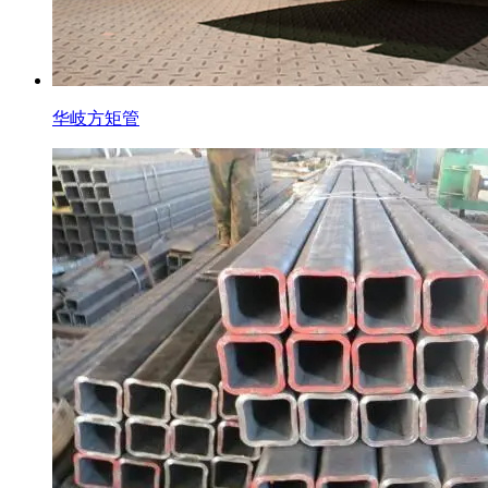
华岐方矩管