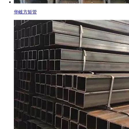
华岐方矩管