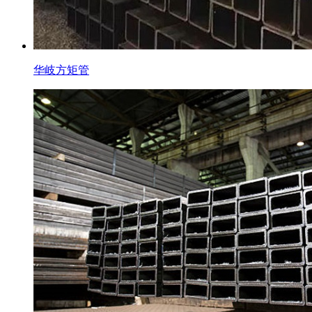
华岐方矩管