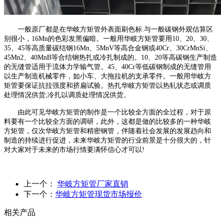
一般原厂都是在华岐方矩管外表面刷色标.与一般碳钢外观估算区
别很小，16Mn的色彩发黑偏暗。一般用华岐方矩管要用10、20、30、
35、45等高质量碳结钢16Mn、5MnV等高合金钢或40Cr、30CrMnSi、
45Mn2、40MnB等合结钢热扎或冷扎制成的。10、20等高碳钢生产制造
的无缝管适用于流体力学输气管。45、40Cr等低碳钢制成的无缝管用
以生产制造机械零件，如小车、大拖拉机的支承零件。一般用华岐方
矩管要保证抗拉强度和挤扁试验。热扎华岐方矩管以热轧状态或调质
处理情况供货;冷扎以调质处理情况供货。
由此可见华岐方矩管的制作是一个比较全方面的全过程，对于原
料要有一个比较全方面的调研，此外，这都是做的比较多的一种华岐
方矩管，仅次华岐方矩管和精密钢管，伴随着社会发展的发展趋向和
制造的持续进行促进，未来华岐方矩管的行业前景是十分很大的，针
对大家对于未来的市场行情要满怀信心才可以!
上一个：
华岐方矩管厂家直销
下一个：
华岐方矩管现货市场报价
相关产品