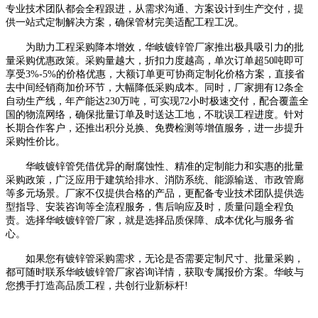
专业技术团队都会全程跟进，从需求沟通、方案设计到生产交付，提
供一站式定制解决方案，确保管材完美适配工程工况。
为助力工程采购降本增效，华岐镀锌管厂家推出极具吸引力的批
量采购优惠政策。采购量越大，折扣力度越高，单次订单超50吨即可
享受3%-5%的价格优惠，大额订单更可协商定制化价格方案，直接省
去中间经销商加价环节，大幅降低采购成本。同时，厂家拥有12条全
自动生产线，年产能达230万吨，可实现72小时极速交付，配合覆盖全
国的物流网络，确保批量订单及时送达工地，不耽误工程进度。针对
长期合作客户，还推出积分兑换、免费检测等增值服务，进一步提升
采购性价比。
华岐镀锌管凭借优异的耐腐蚀性、精准的定制能力和实惠的批量
采购政策，广泛应用于建筑给排水、消防系统、能源输送、市政管廊
等多元场景。厂家不仅提供合格的产品，更配备专业技术团队提供选
型指导、安装咨询等全流程服务，售后响应及时，质量问题全程负
责。选择华岐镀锌管厂家，就是选择品质保障、成本优化与服务省
心。
如果您有镀锌管采购需求，无论是否需要定制尺寸、批量采购，
都可随时联系华岐镀锌管厂家咨询详情，获取专属报价方案。华岐与
您携手打造高品质工程，共创行业新标杆!