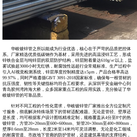
华岐镀锌管之所以能成为行业优选，核心在于严苛的品质把控体
系。厂家精选优质低碳钢作为基材，采用先进的高温浸锌工艺，形成
锌铁合金层与纯锌层的双层防护结构，锌层附着量达610g/㎡以上，盐
雾试验超3000小时无红锈，耐腐蚀性远超行业常规标准。生产过程中
引入AI视觉检测系统，锌层厚度控制精度达±5μm，产品合格率高达
99.97%，同时严格遵循GB/T 3091-2018国家标准，确保每一根管材的
抗压强度、韧性等关键指标均符合工程要求。从深圳平安金融中心到
青岛胶州湾跨海大桥，众多国家重点工程的应用实践，充分验证了华
岐镀锌管的可靠品质。
针对不同工程的个性化需求，华岐镀锌管厂家推出全方位定制尺
寸服务，彻底解决特殊场景下的管材适配难题。无论是管径、壁厚还
是长度，均可根据客户设计图纸精准定制，规格覆盖从4分至8寸的热
镀锌管，方管20×20mm至600×600mm、矩管20×30mm至400×800mm，
壁厚0.6mm至28mm，长度2米至14米均可灵活调整。无论是化工领域
的耐腐管道、市政地下管廊的防护管材，还是建筑幕墙的支撑结构，