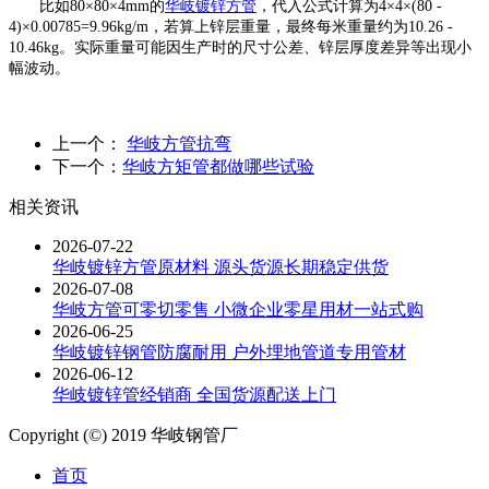
比如80×80×4mm的
华岐镀锌方管
，代入公式计算为4×4×(80 -
4)×0.00785=9.96kg/m，若算上锌层重量，最终每米重量约为10.26 -
10.46kg。实际重量可能因生产时的尺寸公差、锌层厚度差异等出现小
幅波动。
上一个：
华岐方管抗弯
下一个：
华岐方矩管都做哪些试验
相关资讯
2026-07-22
华岐镀锌方管原材料 源头货源长期稳定供货
2026-07-08
华岐方管可零切零售 小微企业零星用材一站式购
2026-06-25
华岐镀锌钢管防腐耐用 户外埋地管道专用管材
2026-06-12
华岐镀锌管经销商 全国货源配送上门
Copyright (©) 2019 华岐钢管厂
首页