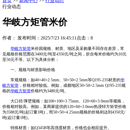
首页
>>
新闻中心
>>
行业动态
行业动态
华岐方矩管米价
作者：
发布时间：2025/7/23 16:45:11
点击：
8
华岐方矩管
米价因规格、材质、地区及采购量不同存在差异，常
见规格价格范围在3400元/吨至4350元/吨之间，折合每米价格约为10元
至50元不等。以下为具体分析：
一、规格与材质影响价格
常规规格：如40×40×2.5mm、50×50×2.5mm等Q195-235材质的
华
岐方矩管
，价格相对较低。例如，成都地区50×50×2.5mm Q195-235规
格的
华岐方矩管
价格约为3480元/吨。
大口径/厚壁规格：如100×100×3.75mm、120×60×3.0mm等规格，
价格相对较高。例如，某商家提供的120×60×3.0mm热浸锌方矩管价格
为3588元/吨(起订量1吨)，而50×50×4.25mm规格的价格则达到4350元/
吨(起订量1吨)。
特殊材质：如Q345B等高强度材质，价格也会相应提升。